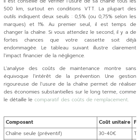
Il est conseillé de vérifier l’usure de sa chaîne tous les
500 km, surtout en conditions VTT. La plupart des
outils indiquent deux seuils : 0,5% (ou 0,75% selon les
marques) et 1%. Au premier seuil, il est temps de
changer la chaîne. Si vous attendez le second, il y a de
fortes chances que votre cassette soit déjà
endommagée. Le tableau suivant illustre clairement
l’impact financier de la négligence.
L’analyse des coûts de maintenance montre sans
équivoque l’intérêt de la prévention. Une gestion
rigoureuse de l’usure de la chaîne permet de réaliser
des économies substantielles sur le long terme, comme
le détaille le
comparatif des coûts de remplacement
.
Composant
Coût unitaire
Fr
Chaîne seule (préventif)
30-40€
To