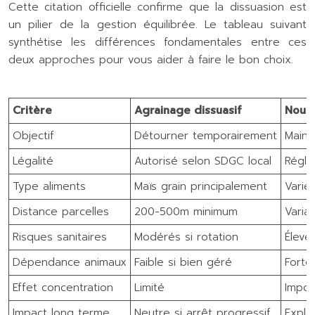
Cette citation officielle confirme que la dissuasion est
un pilier de la gestion équilibrée. Le tableau suivant
synthétise les différences fondamentales entre ces
deux approches pour vous aider à faire le bon choix.
Critère
Agrainage dissuasif
Nourr
Objectif
Détourner temporairement
Maint
Légalité
Autorisé selon SDGC local
Régle
Type aliments
Maïs grain principalement
Varié
Distance parcelles
200-500m minimum
Varia
Risques sanitaires
Modérés si rotation
Élevé
Dépendance animaux
Faible si bien géré
Forte
Effet concentration
Limité
Impor
Impact long terme
Neutre si arrêt progressif
Explo